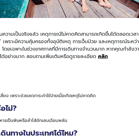
ในความเป็นจริงแล้ว เหตุการณ์ไม่คาดคิดสามารถเกิดขึ้นได้ตลอดเว
วล” เพราะมีความคุ้มครองทั้งอุบัติเหตุ การเจ็บป่วย และเหตุการณ์ระหว่าง
้มค่า โดยเฉพาะในช่วงเทศกาลที่มีการเดินทางจำนวนมาก หากคุณกำลังว
นใจได้อย่างมาก สอบถามเพิ่มเติมหรือดูรายละเอียด
คลิก
่ยง เพราะช่วยลดภาระค่าใช้จ่ายเมื่อเกิดเหตุไม่คาดคิด
อไม่?
ารเป็นพิษหรือลำไส้อักเสบเฉียบพลัน
ภัยเดินทางในประเทศได้ไหม?