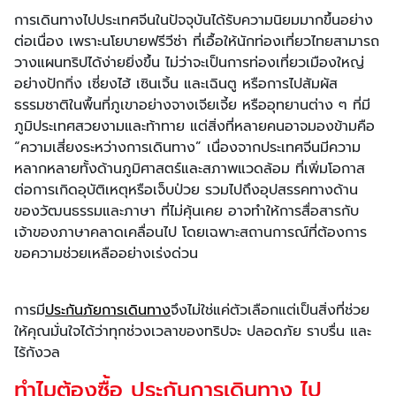
การเดินทางไปประเทศจีนในปัจจุบันได้รับความนิยมมากขึ้นอย่าง
ต่อเนื่อง เพราะนโยบายฟรีวีซ่า ที่เอื้อให้นักท่องเที่ยวไทยสามารถ
วางแผนทริปได้ง่ายยิ่งขึ้น ไม่ว่าจะเป็นการท่องเที่ยวเมืองใหญ่
อย่างปักกิ่ง เซี่ยงไฮ้ เซินเจิ้น และเฉินตู หรือการไปสัมผัส
ธรรมชาติในพื้นที่ภูเขาอย่างจางเจียเจี้ย หรืออุทยานต่าง ๆ ที่มี
ภูมิประเทศสวยงามและท้าทาย แต่สิ่งที่หลายคนอาจมองข้ามคือ
“ความเสี่ยงระหว่างการเดินทาง” เนื่องจากประเทศจีนมีความ
หลากหลายทั้งด้านภูมิศาสตร์และสภาพแวดล้อม ที่เพิ่มโอกาส
ต่อการเกิดอุบัติเหตุหรือเจ็บป่วย รวมไปถึงอุปสรรคทางด้าน
ของวัฒนธรรมและภาษา ที่ไม่คุ้นเคย อาจทำให้การสื่อสารกับ
เจ้าของภาษาคลาดเคลื่อนไป โดยเฉพาะสถานการณ์ที่ต้องการ
ขอความช่วยเหลืออย่างเร่งด่วน
การมี
ประกันภัยการเดินทาง
จึงไม่ใช่แค่ตัวเลือกแต่เป็นสิ่งที่ช่วย
ให้คุณมั่นใจได้ว่าทุกช่วงเวลาของทริปจะ ปลอดภัย ราบรื่น และ
ไร้กังวล
ทำไมต้องซื้อ ประกันการเดินทาง ไป