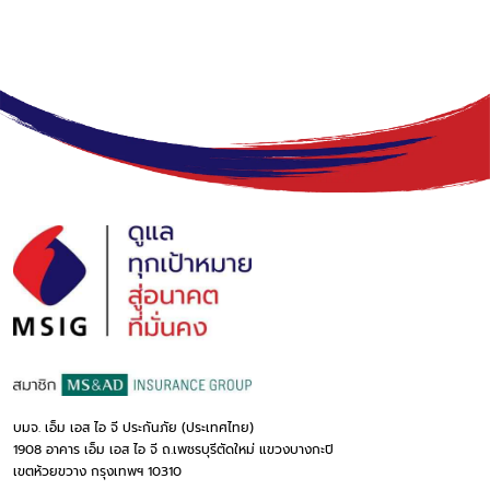
บมจ. เอ็ม เอส ไอ จี ประกันภัย (ประเทศไทย)
1908 อาคาร เอ็ม เอส ไอ จี ถ.เพชรบุรีตัดใหม่ แขวงบางกะปิ
เขตห้วยขวาง กรุงเทพฯ 10310